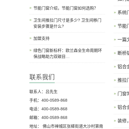
节能门窗介绍，节能门窗如何选购？
系统
卫生间推拉门尺寸是多少? 卫生间移门
节能
安装步骤是什么?
加盟支持
一篇
绿色门窗新标杆：欧兰森全生命周期环
断桥
保战略助力双碳目…
铝合
联系我们
推拉门
联系人：吕先生
门窗
手机：400-0589-868
铝合
电话：400-0589-868
邮箱：400-0589-868
装修
地址： 佛山市禅城区张槎街道大沙村第南