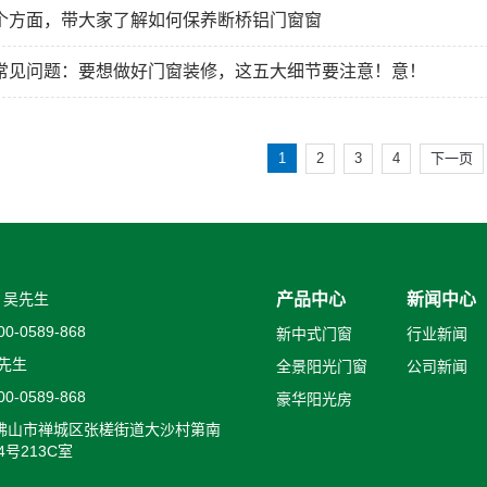
个方面，带大家了解如何保养断桥铝门窗窗
常见问题：要想做好门窗装修，这五大细节要注意！意！
1
2
3
4
下一页
：吴先生
产品中心
新闻中心
-0589-868
新中式门窗
行业新闻
先生
全景阳光门窗
公司新闻
-0589-868
豪华阳光房
 佛山市禅城区张槎街道大沙村第南
4号213C室